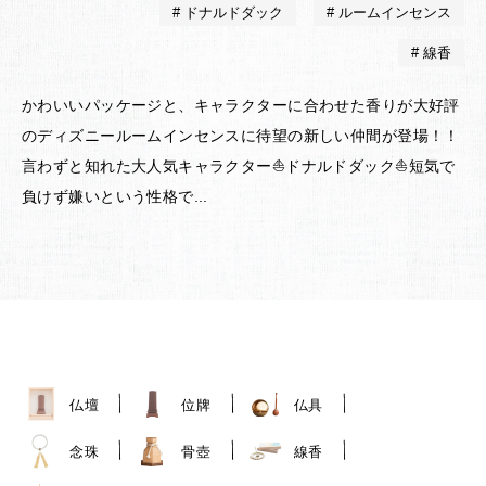
ドナルドダック
ルームインセンス
線香
かわいいパッケージと、キャラクターに合わせた香りが大好評
のディズニールームインセンスに待望の新しい仲間が登場！！
言わずと知れた大人気キャラクター⛵ドナルドダック⛵短気で
負けず嫌いという性格で...
仏壇
位牌
仏具
念珠
骨壺
線香